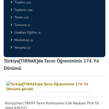
Tiyatro
(112)
Toplantı
(106)
Tören
(115)
Turnuva
(4)
Uzaktan Eğitim
(3)
Workshop
(9)
Yarışma
(22)
Türkiye[TIRNAK]de Tarım Öğreniminin 174. Yıl
Dönümü
Konuşmacı;TBMM Tarım Komisyonu Eski Başkanı Prof. Dr.
Vahit KİRİŞCİ