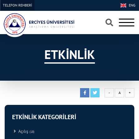
TELEFON REHBERİ
ENG
×
×
ETKİNLİK
-
A
+
ETKİNLİK KATEGORİLERİ
Açılış
(18)