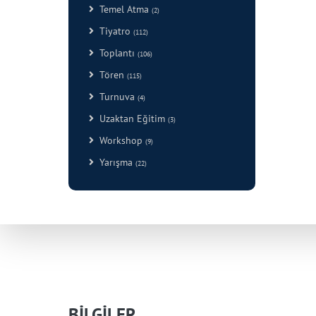
Temel Atma
(2)
Tiyatro
(112)
Toplantı
(106)
Tören
(115)
Turnuva
(4)
Uzaktan Eğitim
(3)
Workshop
(9)
Yarışma
(22)
BİLGİLER