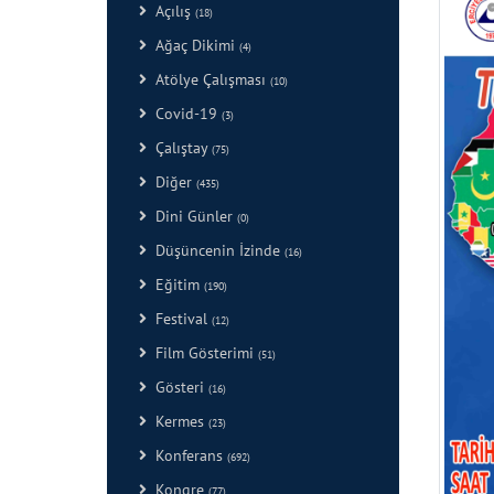
Açılış
(18)
Ağaç Dikimi
(4)
Atölye Çalışması
(10)
Covid-19
(3)
Çalıştay
(75)
Diğer
(435)
Dini Günler
(0)
Düşüncenin İzinde
(16)
Eğitim
(190)
Festival
(12)
Film Gösterimi
(51)
Gösteri
(16)
Kermes
(23)
Konferans
(692)
Kongre
(77)