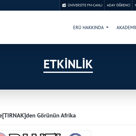
ÜNİVERSİTE FM-CANLI
ADAY ÖĞRENCİ
ERÜ HAKKINDA
AKADEM
ETKİNLİK
e[TIRNAK]den Görünün Afrika