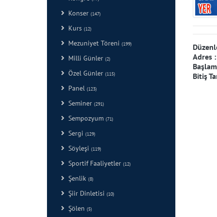
Konser
(147)
Kurs
(12)
Mezuniyet Töreni
(199)
Düzenl
Adres 
Milli Günler
(2)
Başlama
Özel Günler
(115)
Bitiş Ta
Panel
(123)
Seminer
(291)
Sempozyum
(71)
Sergi
(129)
Söyleşi
(119)
Sportif Faaliyetler
(12)
Şenlik
(8)
Şiir Dinletisi
(10)
Şölen
(5)