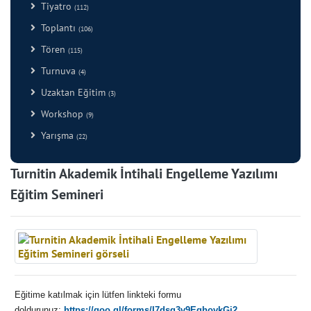
Tiyatro
(112)
Toplantı
(106)
Tören
(115)
Turnuva
(4)
Uzaktan Eğitim
(3)
Workshop
(9)
Yarışma
(22)
Turnitin Akademik İntihali Engelleme Yazılımı
Eğitim Semineri
Eğitime katılmak için lütfen linkteki formu
doldurunuz:
https://goo.gl/forms/I7dsg3v9EghovkGj2