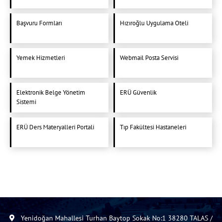
Başvuru Formları
Hızıroğlu Uygulama Oteli
Yemek Hizmetleri
Webmail Posta Servisi
Elektronik Belge Yönetim
ERÜ Güvenlik
Sistemi
ERÜ Ders Materyalleri Portali
Tıp Fakültesi Hastaneleri
Yenidoğan Mahallesi Turhan Baytop Sokak No:1 38280 TALAS /