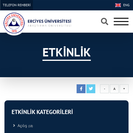
TELEFON REHBERİ
ENG
×
×
ETKİNLİK
-
A
+
ETKİNLİK KATEGORİLERİ
Açılış
(18)