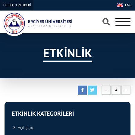
TELEFON REHBERİ
ENG
×
×
ETKİNLİK
-
A
+
ETKİNLİK KATEGORİLERİ
Açılış
(18)