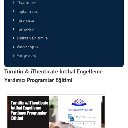
Tiyatro
(112)
Toplantı
(106)
Tören
(115)
Turnuva
(4)
Uzaktan Eğitim
(3)
Workshop
(9)
Yarışma
(22)
Turnitin & iThenticate İntihal Engelleme
Yardımcı Programlar Eğitimi