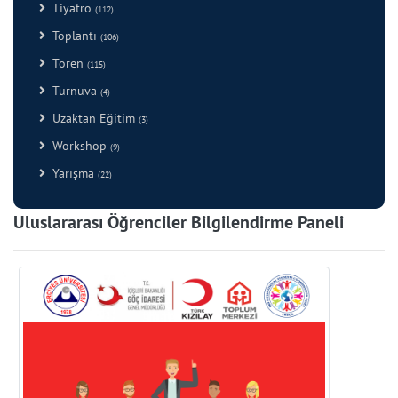
Tiyatro
(112)
Toplantı
(106)
Tören
(115)
Turnuva
(4)
Uzaktan Eğitim
(3)
Workshop
(9)
Yarışma
(22)
Uluslararası Öğrenciler Bilgilendirme Paneli