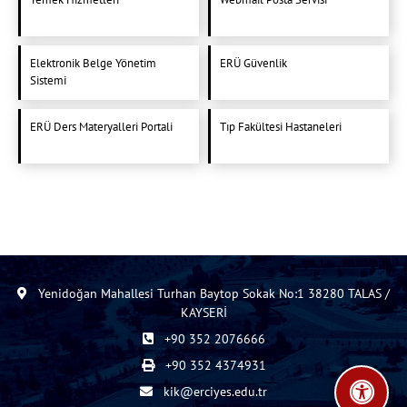
Elektronik Belge Yönetim
ERÜ Güvenlik
Sistemi
ERÜ Ders Materyalleri Portali
Tıp Fakültesi Hastaneleri
Yenidoğan Mahallesi Turhan Baytop Sokak No:1 38280 TALAS /
KAYSERİ
+90 352 2076666
+90 352 4374931
kik@erciyes.edu.tr