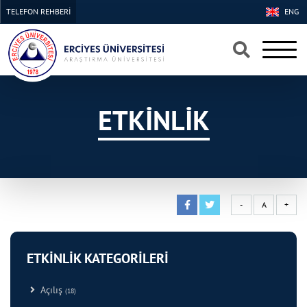
TELEFON REHBERİ
ENG
×
×
ETKİNLİK
-
A
+
ETKİNLİK KATEGORİLERİ
Açılış
(18)