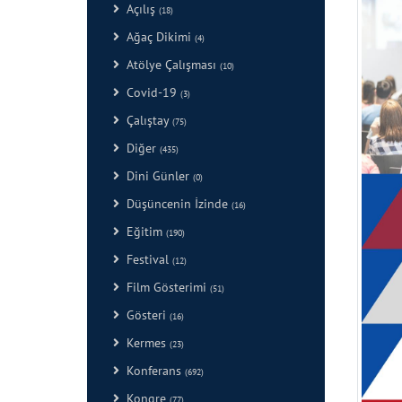
Açılış
(18)
Ağaç Dikimi
(4)
Atölye Çalışması
(10)
Covid-19
(3)
Çalıştay
(75)
Diğer
(435)
Dini Günler
(0)
Düşüncenin İzinde
(16)
Eğitim
(190)
Festival
(12)
Film Gösterimi
(51)
Gösteri
(16)
Kermes
(23)
Konferans
(692)
Kongre
(77)