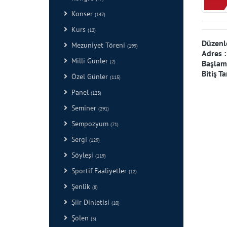
Konser
(147)
Kurs
(12)
Düzenl
Mezuniyet Töreni
(199)
Adres 
Milli Günler
(2)
Başlama
Bitiş Ta
Özel Günler
(115)
Panel
(123)
Seminer
(291)
Sempozyum
(71)
Sergi
(129)
Söyleşi
(119)
Sportif Faaliyetler
(12)
Şenlik
(8)
Şiir Dinletisi
(10)
Şölen
(5)