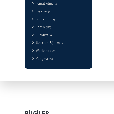
Temel Atma
(2)
Tiyatro
(112)
Toplantı
(106)
Tören
(115)
Turnuva
(4)
Uzaktan Eğitim
(3)
Workshop
(9)
Yarışma
(22)
BİLGİLER