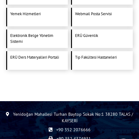
Yemek Hizmetleri
Webmail Posta Servisi
Elektronik Belge Yönetim
ERÜ Güvenlik
Sistemi
ERÜ Ders Materyalleri Portali
Tıp Fakültesi Hastaneleri
Yenidoğan Mahallesi Turhan Baytop Sokak No:1 38280 TALAS /
KAYSERİ
+90 352 2076666
+90 352 4374931