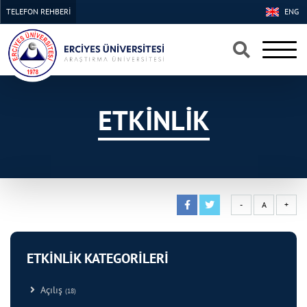
TELEFON REHBERİ
ENG
×
×
ETKİNLİK
-
A
+
ETKİNLİK KATEGORİLERİ
Açılış
(18)