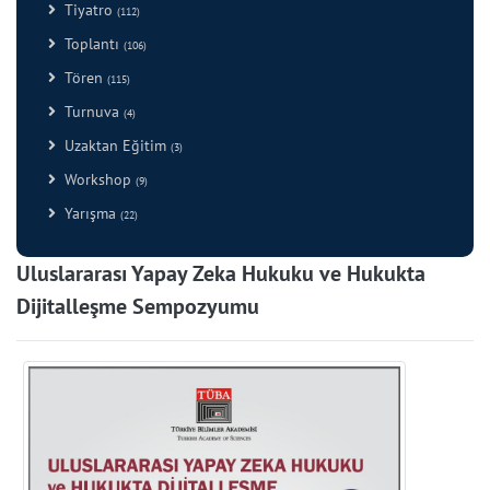
Tiyatro
(112)
Toplantı
(106)
Tören
(115)
Turnuva
(4)
Uzaktan Eğitim
(3)
Workshop
(9)
Yarışma
(22)
Uluslararası Yapay Zeka Hukuku ve Hukukta
Dijitalleşme Sempozyumu