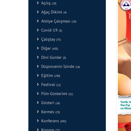
Açılış
(18)
Ağaç Dikimi
(4)
Atölye Çalışması
(10)
Covid-19
(3)
Çalıştay
(75)
Diğer
(435)
Dini Günler
(0)
Düşüncenin İzinde
(16)
Eğitim
(190)
Festival
(12)
Film Gösterimi
(51)
Gösteri
(16)
Kermes
(23)
Konferans
(692)
Kongre
(77)