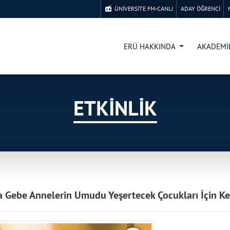
ÜNİVERSİTE FM-CANLI
ADAY ÖĞRENCİ
ERÜ HAKKINDA
AKADEM
ETKİNLİK
Gebe Annelerin Umudu Yeşertecek Çocukları İçin K