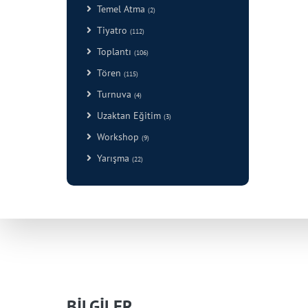
Temel Atma
(2)
Tiyatro
(112)
Toplantı
(106)
Tören
(115)
Turnuva
(4)
Uzaktan Eğitim
(3)
Workshop
(9)
Yarışma
(22)
BİLGİLER