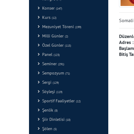
Konser
(147)
Kurs
(12)
Somali
Mezuniyet Töreni
(199)
Milli Günler
Düzenl
(2)
Adres 
Özel Günler
(115)
Başlama
Bitiş Ta
Panel
(123)
Seminer
(291)
Sempozyum
(71)
Sergi
(129)
Söyleşi
(119)
Sportif Faaliyetler
(12)
Şenlik
(8)
Şiir Dinletisi
(10)
Şölen
(5)