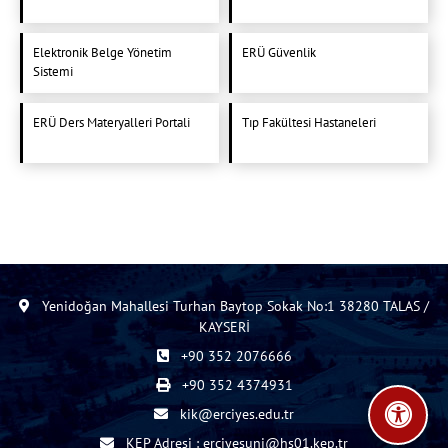
Elektronik Belge Yönetim
ERÜ Güvenlik
Sistemi
ERÜ Ders Materyalleri Portali
Tıp Fakültesi Hastaneleri
Yenidoğan Mahallesi Turhan Baytop Sokak No:1 38280 TALAS /
KAYSERİ
+90 352 2076666
+90 352 4374931
kik@erciyes.edu.tr
KEP Adresi : erciyesuni@hs01.kep.tr