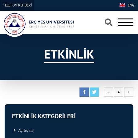
TELEFON REHBERİ
ENG
×
×
ETKİNLİK
-
A
+
ETKİNLİK KATEGORİLERİ
Açılış
(18)