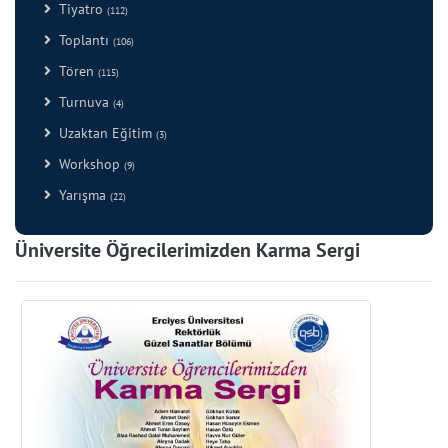
Tiyatro
(112)
Toplantı
(106)
Tören
(115)
Turnuva
(4)
Uzaktan Eğitim
(3)
Workshop
(9)
Yarışma
(22)
Üniversite Öğrecilerimizden Karma Sergi