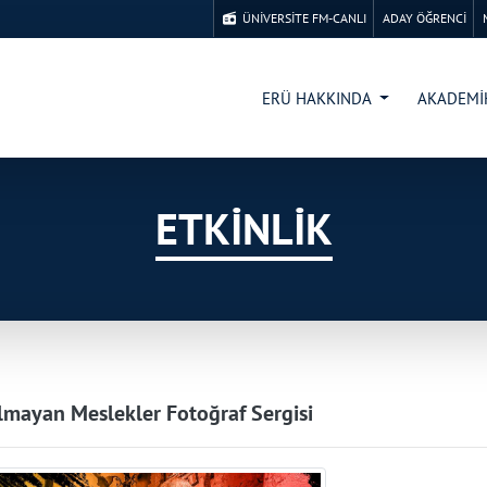
ÜNİVERSİTE FM-CANLI
ADAY ÖĞRENCİ
ERÜ HAKKINDA
AKADEM
ETKİNLİK
mayan Meslekler Fotoğraf Sergisi