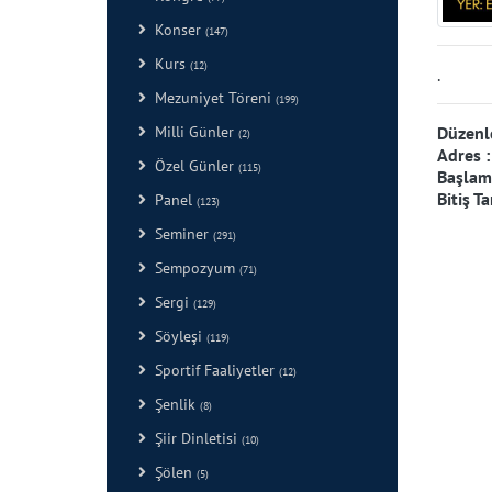
Konser
(147)
Kurs
(12)
.
Mezuniyet Töreni
(199)
Düzenl
Milli Günler
(2)
Adres 
Özel Günler
(115)
Başlama
Bitiş Ta
Panel
(123)
Seminer
(291)
Sempozyum
(71)
Sergi
(129)
Söyleşi
(119)
Sportif Faaliyetler
(12)
Şenlik
(8)
Şiir Dinletisi
(10)
Şölen
(5)