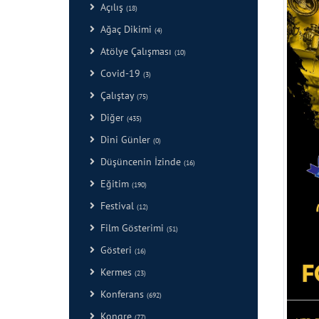
Açılış
(18)
Ağaç Dikimi
(4)
Atölye Çalışması
(10)
Covid-19
(3)
Çalıştay
(75)
Diğer
(435)
Dini Günler
(0)
Düşüncenin İzinde
(16)
Eğitim
(190)
Festival
(12)
Film Gösterimi
(51)
Gösteri
(16)
Kermes
(23)
Konferans
(692)
Kongre
(77)