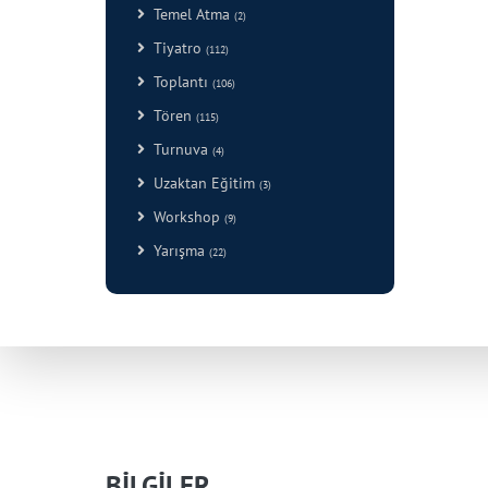
Temel Atma
(2)
Tiyatro
(112)
Toplantı
(106)
Tören
(115)
Turnuva
(4)
Uzaktan Eğitim
(3)
Workshop
(9)
Yarışma
(22)
BİLGİLER