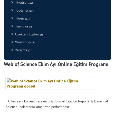
Tiyatro
(112)
Toplantı
(106)
Tören
(115)
Turnuva
(4)
Uzaktan Eğitim
(3)
Workshop
(9)
Yarışma
(22)
Web of Science Ekim Ayı Online Eğitim Programı
InCites yeni kullanıcı arayüzü & Journal Citation Reports & Essential
Science Indicators= araştırma performansı