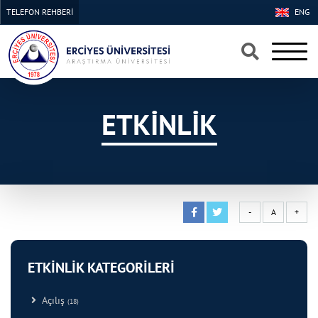
TELEFON REHBERİ
ENG
×
×
ETKİNLİK
-
A
+
ETKİNLİK KATEGORİLERİ
Açılış
(18)