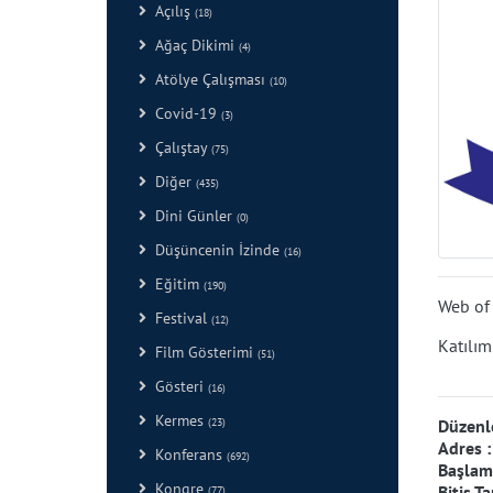
Açılış
(18)
Ağaç Dikimi
(4)
Atölye Çalışması
(10)
Covid-19
(3)
Çalıştay
(75)
Diğer
(435)
Dini Günler
(0)
Düşüncenin İzinde
(16)
Eğitim
(190)
Web of 
Festival
(12)
Katılım
Film Gösterimi
(51)
Gösteri
(16)
Kermes
(23)
Düzenl
Adres 
Konferans
(692)
Başlama
Kongre
Bitiş Ta
(77)