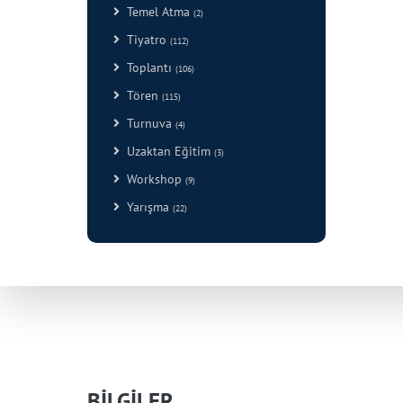
Temel Atma
(2)
Tiyatro
(112)
Toplantı
(106)
Tören
(115)
Turnuva
(4)
Uzaktan Eğitim
(3)
Workshop
(9)
Yarışma
(22)
BİLGİLER