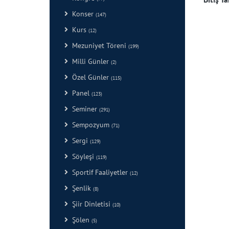
Konser
(147)
Kurs
(12)
Mezuniyet Töreni
(199)
Milli Günler
(2)
Özel Günler
(115)
Panel
(123)
Seminer
(291)
Sempozyum
(71)
Sergi
(129)
Söyleşi
(119)
Sportif Faaliyetler
(12)
Şenlik
(8)
Şiir Dinletisi
(10)
Şölen
(5)