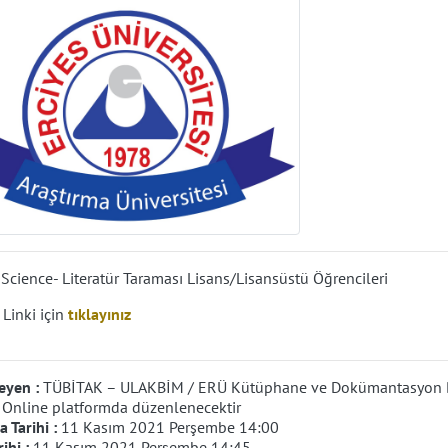
Science- Literatür Taraması Lisans/Lisansüstü Öğrencileri
 Linki için
tıklayınız
eyen :
TÜBİTAK – ULAKBİM / ERÜ Kütüphane ve Dokümantasyon D
:
Online platformda düzenlenecektir
 Tarihi :
11 Kasım 2021 Perşembe 14:00
rihi :
11 Kasım 2021 Perşembe 14:45