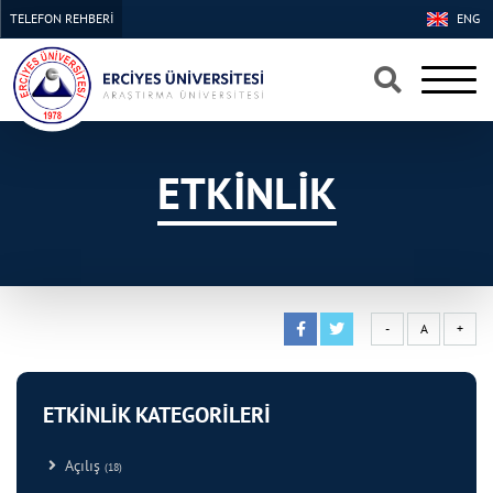
TELEFON REHBERİ
ENG
×
×
ETKİNLİK
-
A
+
ETKİNLİK KATEGORİLERİ
Açılış
(18)