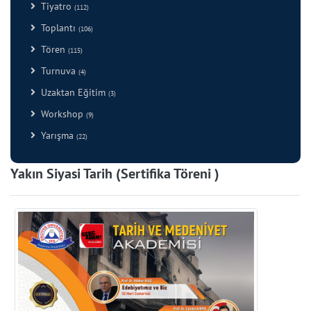
Tiyatro
(112)
Toplantı
(106)
Tören
(115)
Turnuva
(4)
Uzaktan Eğitim
(3)
Workshop
(9)
Yarışma
(22)
Yakın Siyasi Tarih (Sertifika Töreni )