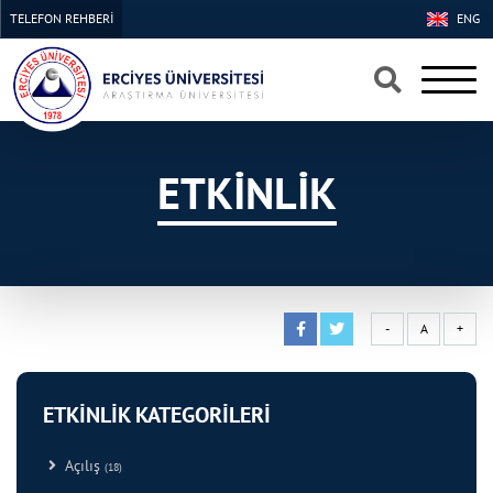
TELEFON REHBERİ
ENG
×
×
ETKİNLİK
-
A
+
ETKİNLİK KATEGORİLERİ
Açılış
(18)