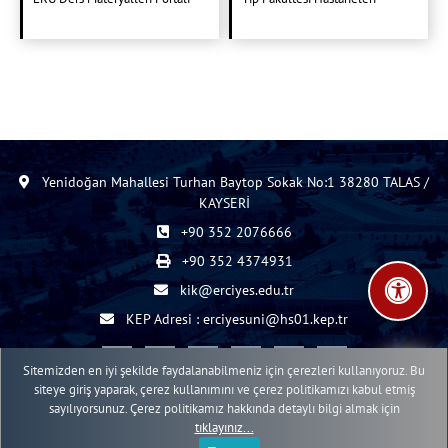
Yenidoğan Mahallesi Turhan Baytop Sokak No:1 38280 TALAS /
KAYSERİ
+90 352 2076666
+90 352 4374931
kik@erciyes.edu.tr
KEP Adresi : erciyesuni@hs01.kep.tr
Sitemizden en iyi şekilde faydalanabilmeniz için çerezleri kullanıyoruz. Bu
siteye giriş yaparak, çerez kullanımını ve çerez politikamızı kabul etmiş
sayılıyorsunuz. Çerez politikamız hakkında detaylı bilgi almak için
2015 - 2026 © ERÜ Web İçerik Yönetim Sistemi
tıklayınız...
Erciyes Üniversitesi Bilgi İşlem Daire Başkanlığı Web Birimi