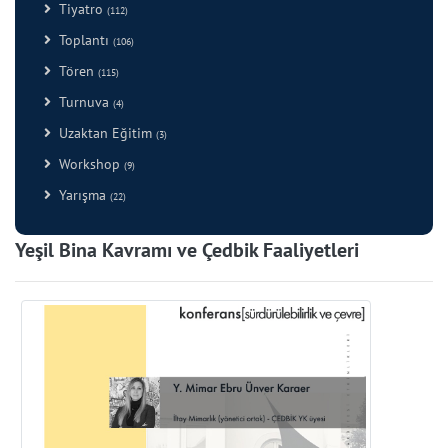
Tiyatro
(112)
Toplantı
(106)
Tören
(115)
Turnuva
(4)
Uzaktan Eğitim
(3)
Workshop
(9)
Yarışma
(22)
Yeşil Bina Kavramı ve Çedbik Faaliyetleri