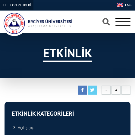
TELEFON REHBERİ
ENG
×
×
ETKİNLİK
-
A
+
ETKİNLİK KATEGORİLERİ
Açılış
(18)