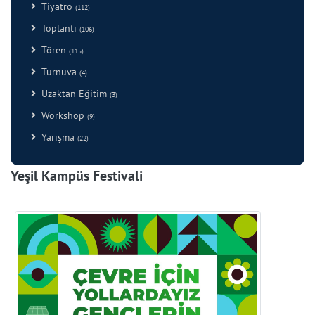
Tiyatro
(112)
Toplantı
(106)
Tören
(115)
Turnuva
(4)
Uzaktan Eğitim
(3)
Workshop
(9)
Yarışma
(22)
Yeşil Kampüs Festivali