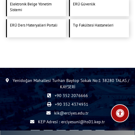
Elektronik Belge Yönetim
ERÜ Güvenlik
Sistemi
ERÜ Ders Materyalleri Portali
Tıp Fakültesi Hastaneleri
Yenidoğan Mahallesi Turhan Baytop Sokak No:1 38280 TALAS /
KAYSERİ
+90 352 2076666
+90 352 4374931
kik@erciyes.edu.tr
KEP Adresi : erciyesuni@hs01.kep.tr