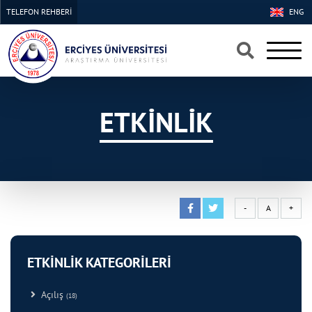
TELEFON REHBERİ
ENG
×
×
ETKİNLİK
-
A
+
ETKİNLİK KATEGORİLERİ
Açılış
(18)