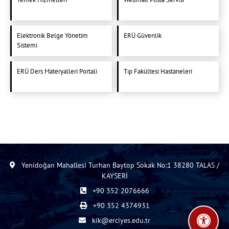
Elektronik Belge Yönetim
ERÜ Güvenlik
Sistemi
ERÜ Ders Materyalleri Portali
Tıp Fakültesi Hastaneleri
Yenidoğan Mahallesi Turhan Baytop Sokak No:1 38280 TALAS /
KAYSERİ
+90 352 2076666
+90 352 4374931
kik@erciyes.edu.tr