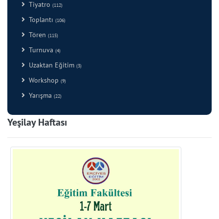
Tiyatro
(112)
Toplantı
(106)
Tören
(115)
Turnuva
(4)
Uzaktan Eğitim
(3)
Workshop
(9)
Yarışma
(22)
Yeşilay Haftası