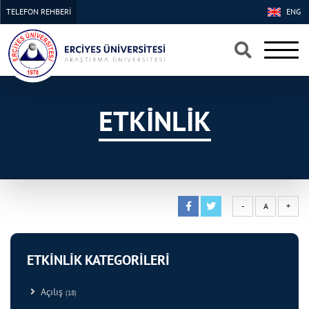
TELEFON REHBERİ
ENG
×
×
ETKİNLİK
-
A
+
ETKİNLİK KATEGORİLERİ
Açılış
(18)