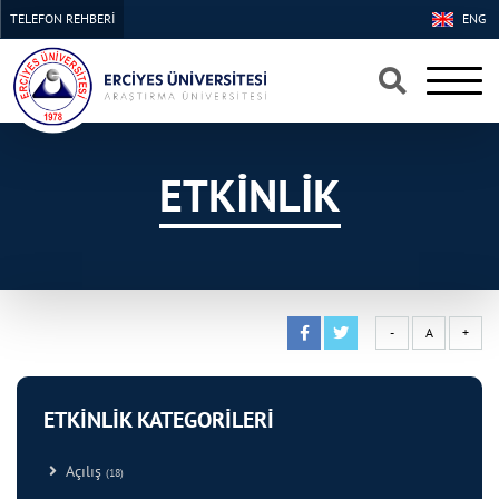
TELEFON REHBERİ
ENG
×
×
ETKİNLİK
-
A
+
ETKİNLİK KATEGORİLERİ
Açılış
(18)