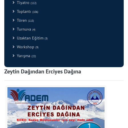
Tiyatro
(112)
Toplantı
(106)
Tören
(115)
Turnuva
(4)
Uzaktan Eğitim
(3)
Workshop
(9)
Yarışma
(22)
Zeytin Dağından Erciyes Dağına