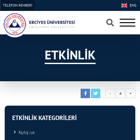
TELEFON REHBERİ
ENG
×
×
ETKİNLİK
-
A
+
ETKİNLİK KATEGORİLERİ
Açılış
(18)