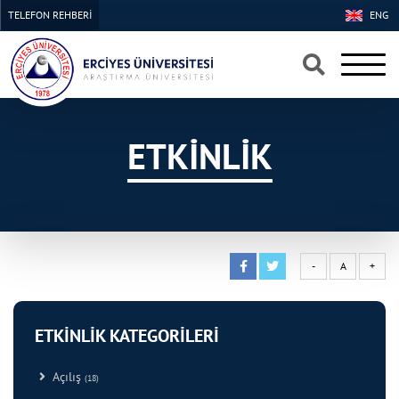
TELEFON REHBERİ
ENG
×
×
ETKİNLİK
-
A
+
ETKİNLİK KATEGORİLERİ
Açılış
(18)