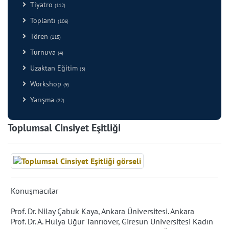
Tiyatro
(112)
Toplantı
(106)
Tören
(115)
Turnuva
(4)
Uzaktan Eğitim
(3)
Workshop
(9)
Yarışma
(22)
Toplumsal Cinsiyet Eşitliği
Konuşmacılar
Prof. Dr. Nilay Çabuk Kaya, Ankara Üniversitesi. Ankara
Prof. Dr. A. Hülya Uğur Tanrıöver, Giresun Üniversitesi Kadın