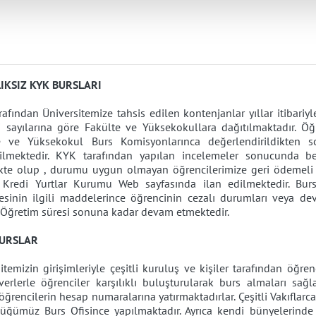
IKSIZ KYK BURSLARI
afından Üniversitemize tahsis edilen kontenjanlar yıllar itibariy
i sayılarına göre Fakülte ve Yüksekokullara dağıtılmaktadır. Ö
e ve Yüksekokul Burs Komisyonlarınca değerlendirildikten 
ilmektedir. KYK tarafından yapılan incelemeler sonucunda be
te olup , durumu uygun olmayan öğrencilerimize geri ödemeli kre
 Kredi Yurtlar Kurumu Web sayfasında ilan edilmektedir. Bursl
esinin ilgili maddelerince öğrencinin cezalı durumları veya dev
-Öğretim süresi sonuna kadar devam etmektedir.
BURSLAR
itemizin girişimleriyle çeşitli kuruluş ve kişiler tarafından öğre
verlerle öğrenciler karşılıklı buluşturularak burs almaları sağla
öğrencilerin hesap numaralarına yatırmaktadırlar. Çeşitli Vakıflarc
üğümüz Burs Ofisince yapılmaktadır. Ayrıca kendi bünyelerinde