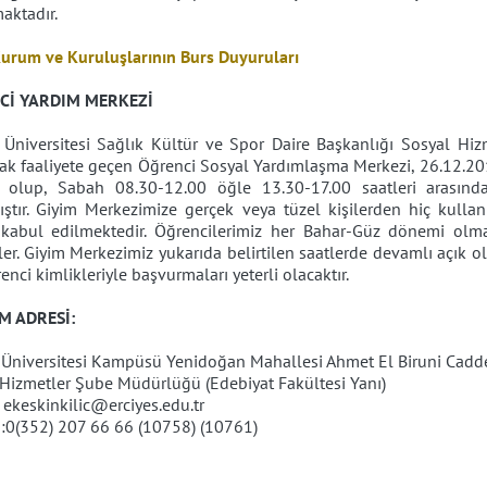
aktadır.
Kurum ve Kuruluşlarının Burs Duyuruları
Cİ YARDIM MERKEZİ
s Üniversitesi Sağlık Kültür ve Spor Daire Başkanlığı Sosyal 
ak faaliyete geçen Öğrenci Sosyal Yardımlaşma Merkezi, 26.12.2014
 olup, Sabah 08.30-12.00 öğle 13.30-17.00 saatleri arasında
ştır. Giyim Merkezimize gerçek veya tüzel kişilerden hiç kullan
 kabul edilmektedir. Öğrencilerimiz her Bahar-Güz dönemi olma
rler. Giyim Merkezimiz yukarıda belirtilen saatlerde devamlı açık 
renci kimlikleriyle başvurmaları yeterli olacaktır.
İM ADRESİ:
s Üniversitesi Kampüsü Yenidoğan Mahallesi Ahmet El Biruni Cadd
Hizmetler Şube Müdürlüğü (Edebiyat Fakültesi Yanı)
 ekeskinkilic@erciyes.edu.tr
n:0(352) 207 66 66 (10758) (10761)