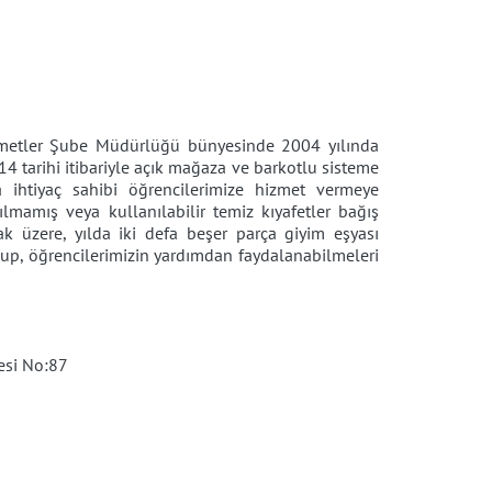
Hizmetler Şube Müdürlüğü bünyesinde 2004 yılında
 tarihi itibariyle açık mağaza ve barkotlu sisteme
 ihtiyaç sahibi öğrencilerimize hizmet vermeye
ılmamış veya kullanılabilir temiz kıyafetler bağış
k üzere, yılda iki defa beşer parça giyim eşyası
olup, öğrencilerimizin yardımdan faydalanabilmeleri
esi No:87