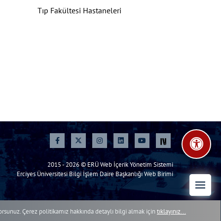
Tıp Fakültesi Hastaneleri
2015 - 2026 © ERÜ Web İçerik Yönetim Sistemi
Erciyes Üniversitesi Bilgi İşlem Daire Başkanlığı Web Birimi
yorsunuz. Çerez politikamız hakkında detaylı bilgi almak için
tıklayınız...