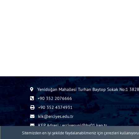
Yenidoğan Mahallesi Turhan Baytop Sokak No:1 3828
+90 352 2076666
+90 352 4374931
kik@erciyes.edu.tr
KEP Adresi : erciyesuni@hs01.kep.tr
Sitemizden en iyi şekilde faydalanabilmeniz için çerezleri kullanıyoruz