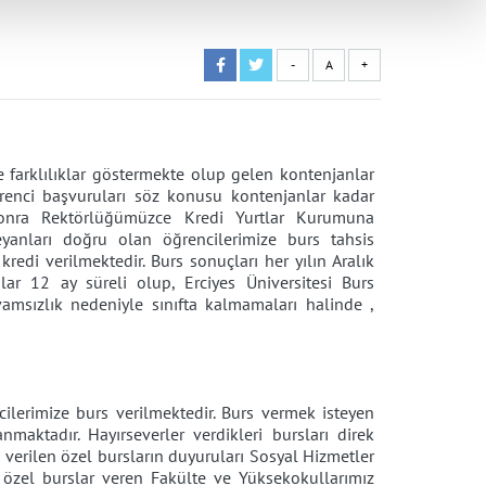
-
A
+
le farklılıklar göstermekte olup gelen kontenjanlar
ğrenci başvuruları söz konusu kontenjanlar kadar
sonra Rektörlüğümüzce Kredi Yurtlar Kurumuna
yanları doğru olan öğrencilerimize burs tahsis
di verilmektedir. Burs sonuçları her yılın Aralık
ar 12 ay süreli olup, Erciyes Üniversitesi Burs
amsızlık nedeniyle sınıfta kalmamaları halinde ,
ncilerimize burs verilmektedir. Burs vermek isteyen
nmaktadır. Hayırseverler verdikleri bursları direk
a verilen özel bursların duyuruları Sosyal Hizmetler
 özel burslar veren Fakülte ve Yüksekokullarımız