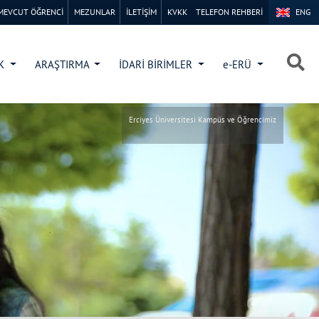
MEVCUT ÖĞRENCİ
MEZUNLAR
İLETİŞİM
KVKK
TELEFON REHBERİ
ENG
×
×
İK
ARAŞTIRMA
İDARİ BİRİMLER
e-ERÜ
Erciyes Üniversitesi Kampüs ve Öğrencimiz