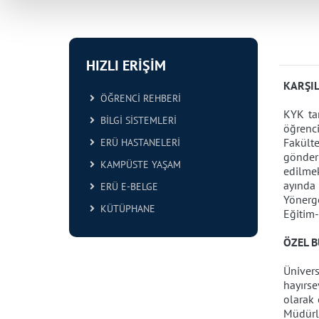
HIZLI ERİŞİM
KARŞIL
ÖĞRENCİ REHBERİ
KYK tar
BİLGİ SİSTEMLERİ
öğrenc
Fakült
ERÜ HASTANELERİ
gönder
KAMPÜSTE YAŞAM
edilmek
ayında
ERÜ E-BELGE
Yönerg
KÜTÜPHANE
Eğitim
ÖZEL 
Ünivers
hayırse
olarak 
Müdürl