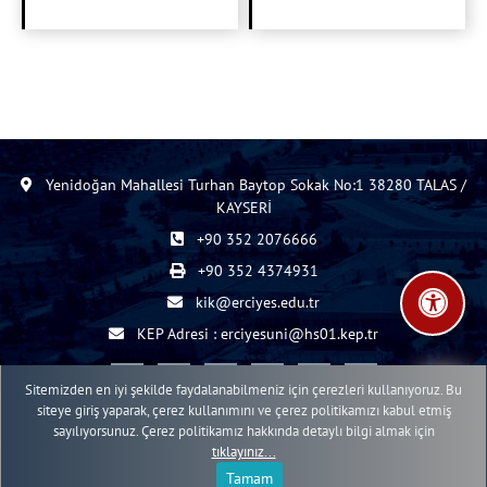
Yenidoğan Mahallesi Turhan Baytop Sokak No:1 38280 TALAS /
KAYSERİ
+90 352 2076666
+90 352 4374931
kik@erciyes.edu.tr
KEP Adresi : erciyesuni@hs01.kep.tr
Sitemizden en iyi şekilde faydalanabilmeniz için çerezleri kullanıyoruz. Bu
siteye giriş yaparak, çerez kullanımını ve çerez politikamızı kabul etmiş
sayılıyorsunuz. Çerez politikamız hakkında detaylı bilgi almak için
2015 - 2026 © ERÜ Web İçerik Yönetim Sistemi
tıklayınız...
Erciyes Üniversitesi Bilgi İşlem Daire Başkanlığı Web Birimi
Tamam