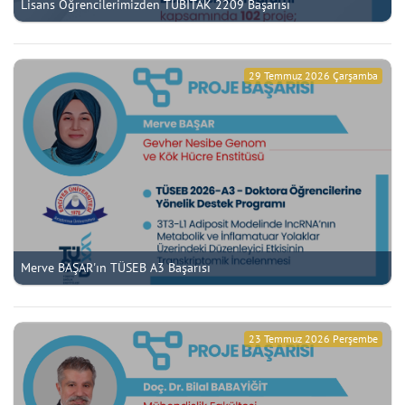
Lisans Öğrencilerimizden TÜBİTAK 2209 Başarısı
29 Temmuz 2026 Çarşamba
Merve BAŞAR'ın TÜSEB A3 Başarısı
23 Temmuz 2026 Perşembe