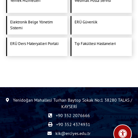
Yemek Hizmetleri
Webmail Posta Servisi
Elektronik Belge Yönetim
ERÜ Güvenlik
Sistemi
ERÜ Ders Materyalleri Portali
Tıp Fakültesi Hastaneleri
Yenidoğan Mahallesi Turhan Baytop Sokak No:1 38280 TALAS /
KAYSERİ
+90 352 2076666
+90 352 4374931
kik@erciyes.edu.tr