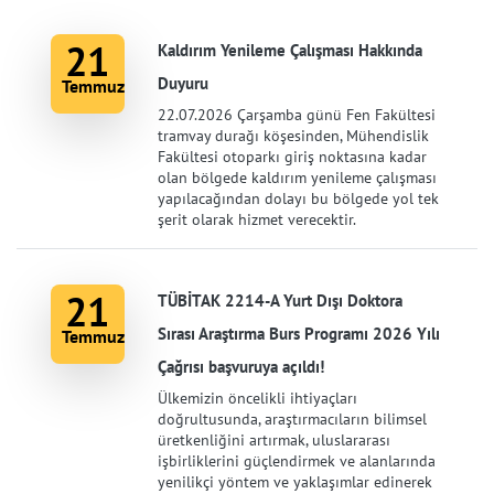
21
Kaldırım Yenileme Çalışması Hakkında
Duyuru
Temmuz
22.07.2026 Çarşamba günü Fen Fakültesi
tramvay durağı köşesinden, Mühendislik
Fakültesi otoparkı giriş noktasına kadar
olan bölgede kaldırım yenileme çalışması
yapılacağından dolayı bu bölgede yol tek
şerit olarak hizmet verecektir.
21
TÜBİTAK 2214-A Yurt Dışı Doktora
Sırası Araştırma Burs Programı 2026 Yılı
Temmuz
Çağrısı başvuruya açıldı!
Ülkemizin öncelikli ihtiyaçları
doğrultusunda, araştırmacıların bilimsel
üretkenliğini artırmak, uluslararası
işbirliklerini güçlendirmek ve alanlarında
yenilikçi yöntem ve yaklaşımlar edinerek