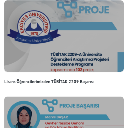
Lisans Öğrencilerimizden TÜBİTAK 2209 Başarısı