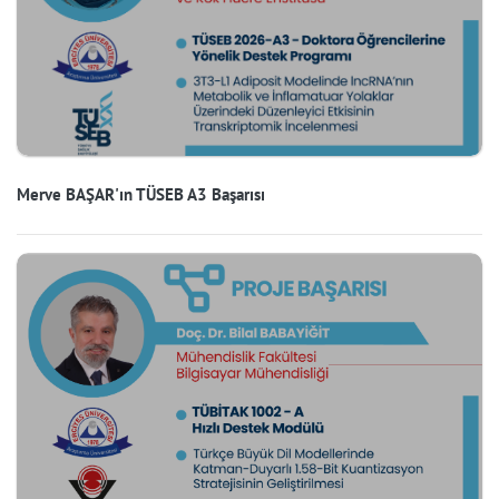
Merve BAŞAR'ın TÜSEB A3 Başarısı