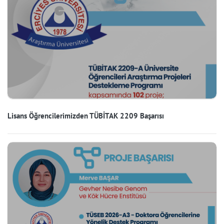
Lisans Öğrencilerimizden TÜBİTAK 2209 Başarısı