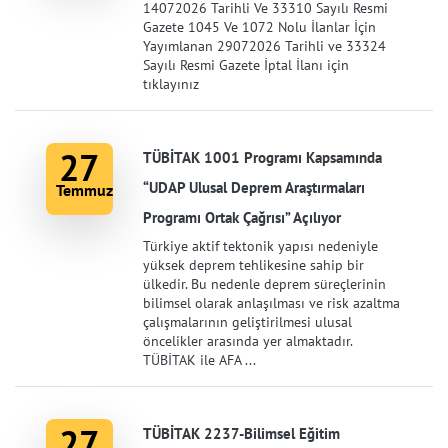
14072026 Tarihli Ve 33310 Sayılı Resmi
Gazete 1045 Ve 1072 Nolu İlanlar İçin
Yayımlanan 29072026 Tarihli ve 33324
Sayılı Resmi Gazete İptal İlanı için
tıklayınız
27
TÜBİTAK 1001 Programı Kapsamında
“UDAP Ulusal Deprem Araştırmaları
Temmuz
Programı Ortak Çağrısı” Açılıyor
Türkiye aktif tektonik yapısı nedeniyle
yüksek deprem tehlikesine sahip bir
ülkedir. Bu nedenle deprem süreçlerinin
bilimsel olarak anlaşılması ve risk azaltma
çalışmalarının geliştirilmesi ulusal
öncelikler arasında yer almaktadır.
TÜBİTAK ile AFA ...
27
TÜBİTAK 2237-Bilimsel Eğitim