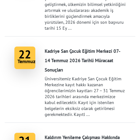
geliştirmek, ülkemizin bilimsel yetkinliğini
artırmak ve uluslararası akademik iş
birliklerini güçlendirmek amacıyla
yürütülen, 2026 dönemi için son başvuru
tarihi 15 Ey ...
22
Kadriye San Çocuk Eğitim Merkezi 07-
14 Temmuz 2026 Tarihli Müracaat
Temmuz
Sonuçları
Üniversitemiz Kadriye San Çocuk Eğitim
Merkezine kayıt hakkı kazanan
öğrencilerimizin kayıtları 27 – 31 Temmuz
2026 tarihleri arasında merkezimizce
kabul edilecektir. Kayıt için istenilen
belgelerin eksiksiz olarak getirilmesi
gerekmektedir. Kayıtl ...
Kaldırım Yenileme Çalışması Hakkında