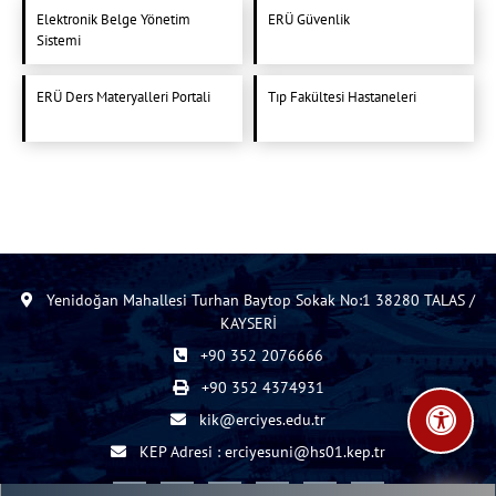
Elektronik Belge Yönetim
ERÜ Güvenlik
Sistemi
ERÜ Ders Materyalleri Portali
Tıp Fakültesi Hastaneleri
Yenidoğan Mahallesi Turhan Baytop Sokak No:1 38280 TALAS /
KAYSERİ
+90 352 2076666
+90 352 4374931
kik@erciyes.edu.tr
KEP Adresi : erciyesuni@hs01.kep.tr