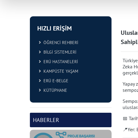
HIZLI ERİŞİM
Ulusla
Sahipl
ÖĞRENCİ REHBERİ
BİLGİ SİSTEMLERİ
Türkiye
ERÜ HASTANELERİ
Zeka H
KAMPÜSTE YAŞAM
gerçekle
ERÜ E-BELGE
Yapay z
sempozy
KÜTÜPHANE
Sempozy
uluslar
📅 Tari
HABERLER
📍
Yer: 