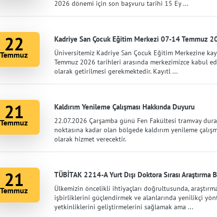
2026 dönemi için son başvuru tarihi 15 Ey ...
22
Kadriye San Çocuk Eğitim Merkezi 07-14 Temmuz 202
Üniversitemiz Kadriye San Çocuk Eğitim Merkezine kayı
Temmuz
Temmuz 2026 tarihleri arasında merkezimizce kabul edile
olarak getirilmesi gerekmektedir. Kayıtl ...
21
Kaldırım Yenileme Çalışması Hakkında Duyuru
22.07.2026 Çarşamba günü Fen Fakültesi tramvay durağ
Temmuz
noktasına kadar olan bölgede kaldırım yenileme çalışm
olarak hizmet verecektir.
21
TÜBİTAK 2214-A Yurt Dışı Doktora Sırası Araştırma Bu
Ülkemizin öncelikli ihtiyaçları doğrultusunda, araştırma
Temmuz
işbirliklerini güçlendirmek ve alanlarında yenilikçi y
yetkinliklerini geliştirmelerini sağlamak ama ...