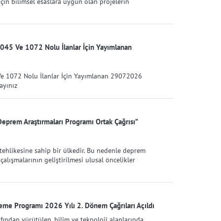
çin bilimsel esaslara uygun olan projelerin
045 Ve 1072 Nolu İlanlar İçin Yayımlanan
Ve 1072 Nolu İlanlar İçin Yayımlanan 29072026
layınız
rem Araştırmaları Programı Ortak Çağrısı”
tehlikesine sahip bir ülkedir. Bu nedenle deprem
çalışmalarının geliştirilmesi ulusal öncelikler
eme Programı 2026 Yılı 2. Dönem Çağrıları Açıldı
fından yürütülen, bilim ve teknoloji alanlarında