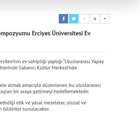
-
A
+
empozyumu Erciyes Üniversitesi Ev
itesi’nin ev sahipliği yaptığı “Uluslararası Yapay
hlerinde Sabancı Kültür Merkezi’nde
i ele almak amacıyla düzenlenen bu uluslararası
şları bir araya getirmeyi hedeflemektedir.
irdiği etik ve yasal meseleler, ulusal ve
bildiriler sunulacaktır.