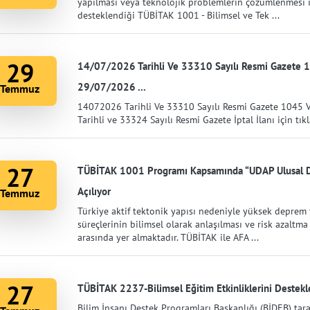
yapılması veya teknolojik problemlerin çözümlenmesi i
desteklendiği TÜBİTAK 1001 - Bilimsel ve Tek ...
29
14/07/2026 Tarihli Ve 33310 Sayılı Resmi Gazete 1
29/07/2026 ...
Temmuz
14072026 Tarihli Ve 33310 Sayılı Resmi Gazete 1045 
Tarihli ve 33324 Sayılı Resmi Gazete İptal İlanı için tık
27
TÜBİTAK 1001 Programı Kapsamında “UDAP Ulusal Dep
Açılıyor
Temmuz
Türkiye aktif tektonik yapısı nedeniyle yüksek deprem 
süreçlerinin bilimsel olarak anlaşılması ve risk azaltma 
arasında yer almaktadır. TÜBİTAK ile AFA ...
27
TÜBİTAK 2237-Bilimsel Eğitim Etkinliklerini Destekl
Bilim İnsanı Destek Programları Başkanlığı (BİDEB) tara