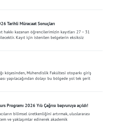
6 Tarihli Müracaat Sonuçları
t hakkı kazanan öğrencilerimizin kayıtları 27 – 31
cektir. Kayıt için istenilen belgelerin eksiksiz
ı köşesinden, Mühendislik Fakültesi otoparkı giriş
ası yapılacağından dolayı bu bölgede yol tek şerit
rs Programı 2026 Yılı Çağrısı başvuruya açıldı!
cıların bilimsel üretkenliğini artırmak, uluslararası
öntem ve yaklaşımlar edinerek akademik