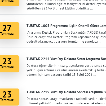
Temmuz
yürütülecek bilimsel eğitim faaliyetlerini destekleyere
yürütülen 2237-A Bilimsel Eğitim Etkinlikle ...
27
TÜBİTAK 1005 Programına İlişkin Önemli Güncelle
Araştırma Destek Programları Başkanlığı (ARDEB) taraf
Temmuz
Ürünler Araştırma Destek Programı kapsamında iyileştir
doğrultuda, mevcut başvuru formları ile sunulaca ...
23
TÜBİTAK 2214 Yurt Dışı Doktora Sırası Araştırma Burs
Doktora öğrencilerinin tez çalışmalarını yurt dışında 
Temmuz
yetkinliğini artırmak ve uluslararası akademik iş birli
dönemi için son başvuru tarihi 15 Eylül 2026 ...
23
TÜBİTAK 2219 Yurt Dışı Doktora Sonrası Araştırma Bu
Doktora sonrası araştırmacıların akademik yetkinlikleri
Temmuz
bilimsel yetkinliğini artırmak ve uluslararası akademik