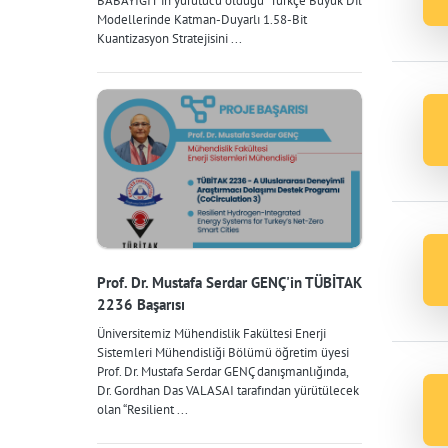
BABAYİĞİT'in yürütücü olduğu "Türkçe Büyük Dil
Modellerinde Katman-Duyarlı 1.58-Bit
Kuantizasyon Stratejisini ...
Prof. Dr. Mustafa Serdar GENÇ'in TÜBİTAK
2236 Başarısı
Üniversitemiz Mühendislik Fakültesi Enerji
Sistemleri Mühendisliği Bölümü öğretim üyesi
Prof. Dr. Mustafa Serdar GENÇ danışmanlığında,
Dr. Gordhan Das VALASAI tarafından yürütülecek
olan “Resilient ...