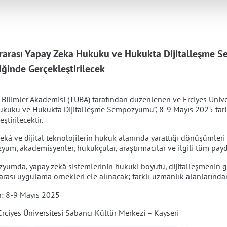
rarası Yapay Zeka Hukuku ve Hukukta Dijitalleşme S
iğinde Gerçekleştirilecek
 Bilimler Akademisi (TÜBA) tarafından düzenlenen ve Erciyes Ünivers
ukuku ve Hukukta Dijitalleşme Sempozyumu”, 8-9 Mayıs 2025 tari
ştirilecektir.
ekâ ve dijital teknolojilerin hukuk alanında yarattığı dönüşümler
um, akademisyenler, hukukçular, araştırmacılar ve ilgili tüm payda
umda, yapay zekâ sistemlerinin hukuki boyutu, dijitalleşmenin get
arası uygulama örnekleri ele alınacak; farklı uzmanlık alanlarından 
h: 8-9 Mayıs 2025
Erciyes Üniversitesi Sabancı Kültür Merkezi – Kayseri