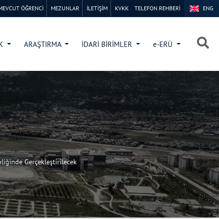
MEVCUT ÖĞRENCİ
MEZUNLAR
İLETİŞİM
KVKK
TELEFON REHBERİ
ENG
×
×
İK
ARAŞTIRMA
İDARİ BİRİMLER
e-ERÜ
iğinde Gerçekleştirilecek