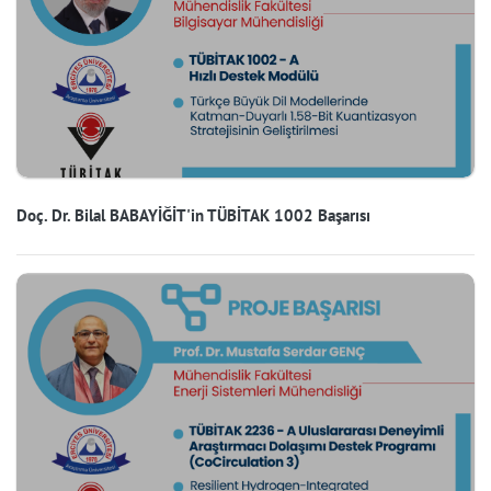
Doç. Dr. Bilal BABAYİĞİT'in TÜBİTAK 1002 Başarısı