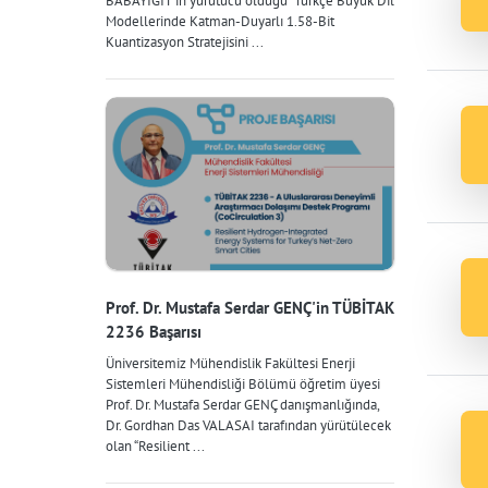
BABAYİĞİT'in yürütücü olduğu "Türkçe Büyük Dil
Modellerinde Katman-Duyarlı 1.58-Bit
Kuantizasyon Stratejisini ...
Prof. Dr. Mustafa Serdar GENÇ'in TÜBİTAK
2236 Başarısı
Üniversitemiz Mühendislik Fakültesi Enerji
Sistemleri Mühendisliği Bölümü öğretim üyesi
Prof. Dr. Mustafa Serdar GENÇ danışmanlığında,
Dr. Gordhan Das VALASAI tarafından yürütülecek
olan “Resilient ...