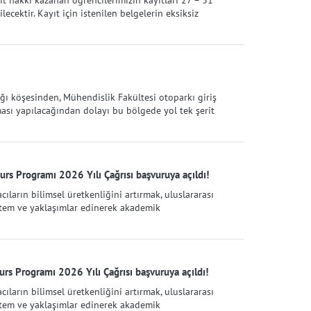
t hakkı kazanan öğrencilerimizin kayıtları 27 – 31
cektir. Kayıt için istenilen belgelerin eksiksiz
ı köşesinden, Mühendislik Fakültesi otoparkı giriş
ası yapılacağından dolayı bu bölgede yol tek şerit
rs Programı 2026 Yılı Çağrısı başvuruya açıldı!
cıların bilimsel üretkenliğini artırmak, uluslararası
öntem ve yaklaşımlar edinerek akademik
rs Programı 2026 Yılı Çağrısı başvuruya açıldı!
cıların bilimsel üretkenliğini artırmak, uluslararası
öntem ve yaklaşımlar edinerek akademik