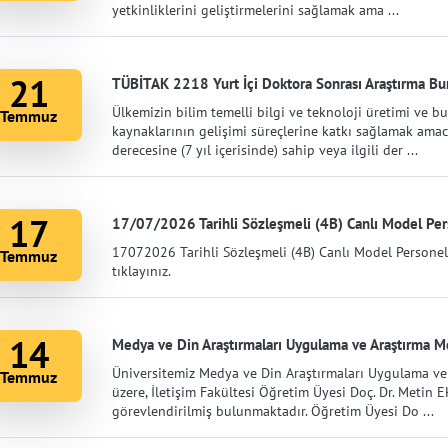
yetkinliklerini geliştirmelerini sağlamak ama ...
21
TÜBİTAK 2218 Yurt İçi Doktora Sonrası Araştırma Bur
Ülkemizin bilim temelli bilgi ve teknoloji üretimi ve bu
Temmuz
kaynaklarının gelişimi süreçlerine katkı sağlamak amac
derecesine (7 yıl içerisinde) sahip veya ilgili der ...
17
17/07/2026 Tarihli Sözleşmeli (4B) Canlı Model Pers
17072026 Tarihli Sözleşmeli (4B) Canlı Model Personel 
Temmuz
tıklayınız.
14
Medya ve Din Araştırmaları Uygulama ve Araştırma 
Üniversitemiz Medya ve Din Araştırmaları Uygulama v
Temmuz
üzere, İletişim Fakültesi Öğretim Üyesi Doç. Dr. Metin
görevlendirilmiş bulunmaktadır. Öğretim Üyesi Do ...