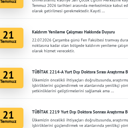
Üniversitemiz Kadriye San Çocuk Eğitim Merkezine kayı
Temmuz
Temmuz 2026 tarihleri arasında merkezimizce kabul edile
olarak getirilmesi gerekmektedir. Kayıtl ...
21
Kaldırım Yenileme Çalışması Hakkında Duyuru
22.07.2026 Çarşamba günü Fen Fakültesi tramvay durağ
Temmuz
noktasına kadar olan bölgede kaldırım yenileme çalışm
olarak hizmet verecektir.
21
TÜBİTAK 2214-A Yurt Dışı Doktora Sırası Araştırma Bu
Ülkemizin öncelikli ihtiyaçları doğrultusunda, araştırma
Temmuz
işbirliklerini güçlendirmek ve alanlarında yenilikçi y
yetkinliklerini geliştirmelerini sağlamak ama ...
21
TÜBİTAK 2219 Yurt Dışı Doktora Sonrası Araştırma Bu
Ülkemizin öncelikli ihtiyaçları doğrultusunda, araştırma
Temmuz
işbirliklerini güçlendirmek ve alanlarında yenilikçi y