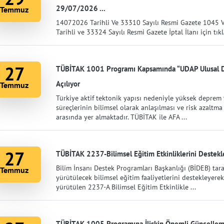
29/07/2026 ...
Temmuz
14072026 Tarihli Ve 33310 Sayılı Resmi Gazete 1045 
Tarihli ve 33324 Sayılı Resmi Gazete İptal İlanı için tık
27
TÜBİTAK 1001 Programı Kapsamında “UDAP Ulusal Dep
Açılıyor
Temmuz
Türkiye aktif tektonik yapısı nedeniyle yüksek deprem 
süreçlerinin bilimsel olarak anlaşılması ve risk azaltma 
arasında yer almaktadır. TÜBİTAK ile AFA ...
27
TÜBİTAK 2237-Bilimsel Eğitim Etkinliklerini Destekl
Bilim İnsanı Destek Programları Başkanlığı (BİDEB) tara
Temmuz
yürütülecek bilimsel eğitim faaliyetlerini destekleyere
yürütülen 2237-A Bilimsel Eğitim Etkinlikle ...
TÜBİTAK 1005 Programına İlişkin Önemli Güncelle