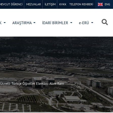
MEVCUT ÖĞRENCİ
MEZUNLAR
İLETİŞİM
KVKK
TELEFON REHBERİ
ENG
×
×
İK
ARAŞTIRMA
İDARİ BİRİMLER
e-ERÜ
Ücretli Türkçe Öğretim Elemanı Alım İlanı