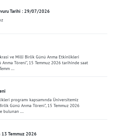
şvuru Tarihi : 29/07/2026
ız
asi ve Millî Birlik Günü Anma Etkinlikleri
ü Anma Töreni", 15 Temmuz 2026 tarihinde saat
Temm ...
eni
ikleri programı kapsamında Üniversitemiz
 Birlik Günü Anma Töreni", 15 Temmuz 2026
e bulunan ...
ih 13 Temmuz 2026