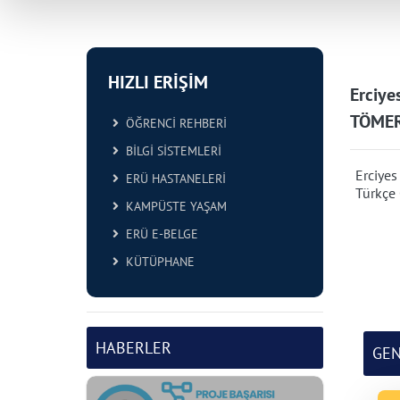
HIZLI ERİŞİM
Erciye
TÖMER'
ÖĞRENCİ REHBERİ
BİLGİ SİSTEMLERİ
Erciyes
ERÜ HASTANELERİ
Türkçe 
KAMPÜSTE YAŞAM
ERÜ E-BELGE
KÜTÜPHANE
HABERLER
GE