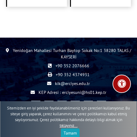
Yenidoğan Mahallesi Turhan Baytop Sokak No:1 38280 TALAS /
KAYSERİ
+90 352 2076666
+90 352 4374931
kik@erciyes.edu.tr
KEP Adresi : erciyesuni@hs01.kep.tr
Sitemizden en iyi şekilde faydalanabilmeniz için çerezleri kullanıyoruz. Bu
siteye giriş yaparak, çerez kullanımını ve çerez politikamızı kabul etmiş
sayılıyorsunuz. Çerez politikamız hakkında detaylı bilgi almak için
2015 - 2026 © ERÜ Web İçerik Yönetim Sistemi
tıklayınız...
Erciyes Üniversitesi Bilgi İşlem Daire Başkanlığı Web Birimi
Tamam