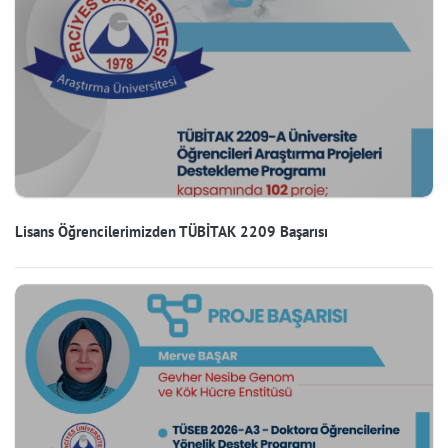
Lisans Öğrencilerimizden TÜBİTAK 2209 Başarısı