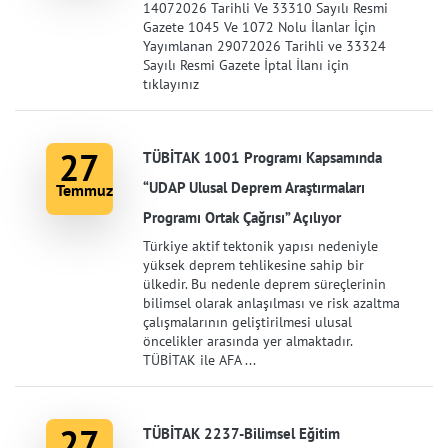
14072026 Tarihli Ve 33310 Sayılı Resmi
Gazete 1045 Ve 1072 Nolu İlanlar İçin
Yayımlanan 29072026 Tarihli ve 33324
Sayılı Resmi Gazete İptal İlanı için
tıklayınız
27
TÜBİTAK 1001 Programı Kapsamında
“UDAP Ulusal Deprem Araştırmaları
Temmuz
Programı Ortak Çağrısı” Açılıyor
Türkiye aktif tektonik yapısı nedeniyle
yüksek deprem tehlikesine sahip bir
ülkedir. Bu nedenle deprem süreçlerinin
bilimsel olarak anlaşılması ve risk azaltma
çalışmalarının geliştirilmesi ulusal
öncelikler arasında yer almaktadır.
TÜBİTAK ile AFA ...
27
TÜBİTAK 2237-Bilimsel Eğitim