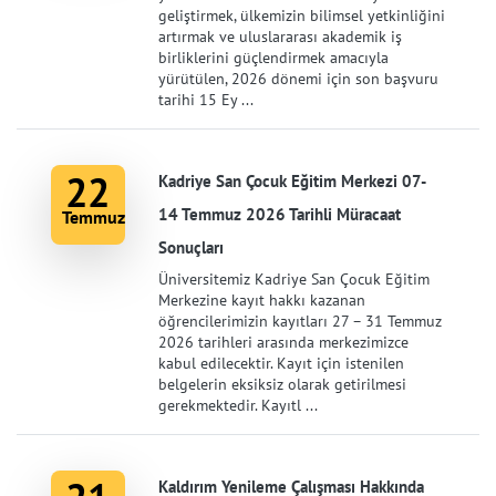
geliştirmek, ülkemizin bilimsel yetkinliğini
artırmak ve uluslararası akademik iş
birliklerini güçlendirmek amacıyla
yürütülen, 2026 dönemi için son başvuru
tarihi 15 Ey ...
22
Kadriye San Çocuk Eğitim Merkezi 07-
14 Temmuz 2026 Tarihli Müracaat
Temmuz
Sonuçları
Üniversitemiz Kadriye San Çocuk Eğitim
Merkezine kayıt hakkı kazanan
öğrencilerimizin kayıtları 27 – 31 Temmuz
2026 tarihleri arasında merkezimizce
kabul edilecektir. Kayıt için istenilen
belgelerin eksiksiz olarak getirilmesi
gerekmektedir. Kayıtl ...
Kaldırım Yenileme Çalışması Hakkında