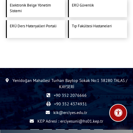
Elektronik Belge Yönetim
ERÜ Güvenlik
Sistemi
ERÜ Ders Materyalleri Portali
Tıp Fakültesi Hastaneleri
Yenidoğan Mahallesi Turhan Baytop Sokak No:1 38280 TALAS /
KAYSERİ
+90 352 2076666
+90 352 4374931
kik@erciyes.edu.tr
KEP Adresi : erciyesuni@hs01.kep.tr