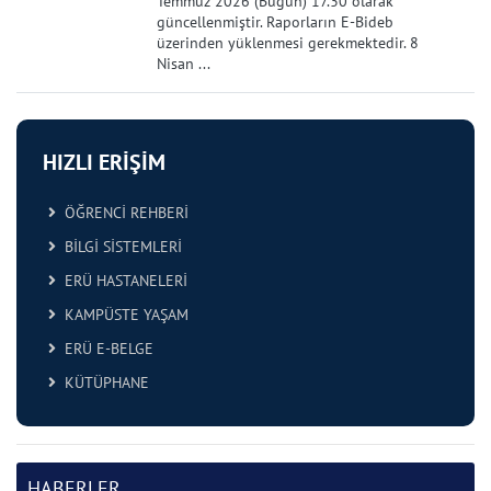
Temmuz 2026 (Bugün) 17.30 olarak
güncellenmiştir. Raporların E-Bideb
üzerinden yüklenmesi gerekmektedir. 8
Nisan ...
HIZLI ERİŞİM
ÖĞRENCİ REHBERİ
BİLGİ SİSTEMLERİ
ERÜ HASTANELERİ
KAMPÜSTE YAŞAM
ERÜ E-BELGE
KÜTÜPHANE
HABERLER