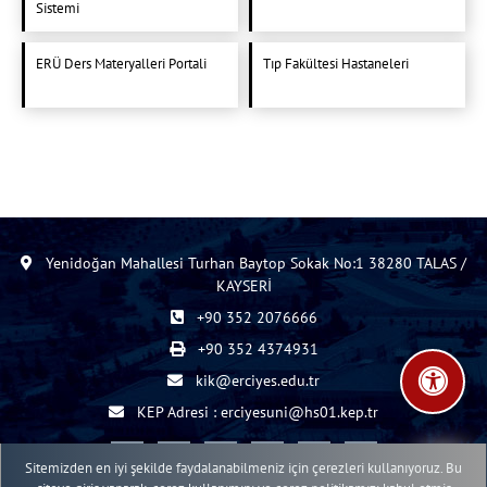
Sistemi
ERÜ Ders Materyalleri Portali
Tıp Fakültesi Hastaneleri
Yenidoğan Mahallesi Turhan Baytop Sokak No:1 38280 TALAS /
KAYSERİ
+90 352 2076666
+90 352 4374931
kik@erciyes.edu.tr
KEP Adresi : erciyesuni@hs01.kep.tr
Sitemizden en iyi şekilde faydalanabilmeniz için çerezleri kullanıyoruz. Bu