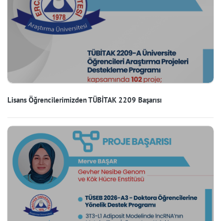
Lisans Öğrencilerimizden TÜBİTAK 2209 Başarısı