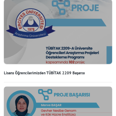
Lisans Öğrencilerimizden TÜBİTAK 2209 Başarısı