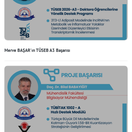
Merve BAŞAR'ın TÜSEB A3 Başarısı