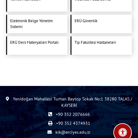
Elektronik Belge Yönetim
ERÜ Güvenlik
Sistemi
ERÜ Ders Materyalleri Portali
Tıp Fakültesi Hastaneleri
Yenidoğan Mahallesi Turhan Baytop Sokak No:1 38280 TALAS /
KAYSERİ
+90 352 2076666
+90 352 4374931
kik@erciyes.edu.tr