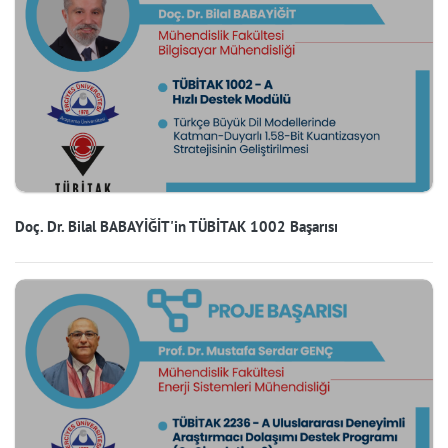
Doç. Dr. Bilal BABAYİĞİT'in TÜBİTAK 1002 Başarısı