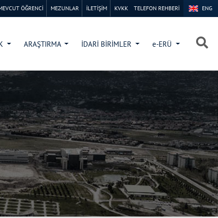
MEVCUT ÖĞRENCİ
MEZUNLAR
İLETİŞİM
KVKK
TELEFON REHBERİ
ENG
×
×
İK
ARAŞTIRMA
İDARİ BİRİMLER
e-ERÜ