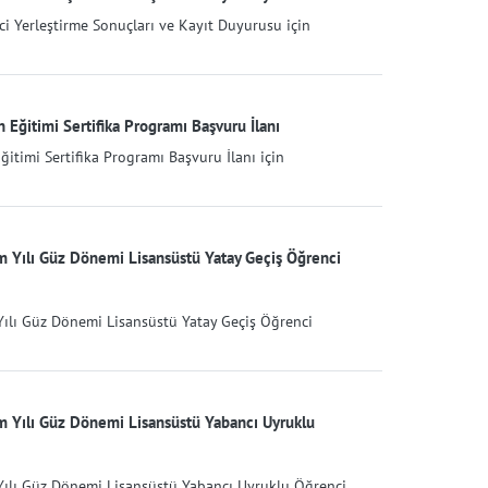
i Yerleştirme Sonuçları ve Kayıt Duyurusu için
Eğitimi Sertifika Programı Başvuru İlanı
timi Sertifika Programı Başvuru İlanı için
m Yılı Güz Dönemi Lisansüstü Yatay Geçiş Öğrenci
Yılı Güz Dönemi Lisansüstü Yatay Geçiş Öğrenci
m Yılı Güz Dönemi Lisansüstü Yabancı Uyruklu
Yılı Güz Dönemi Lisansüstü Yabancı Uyruklu Öğrenci