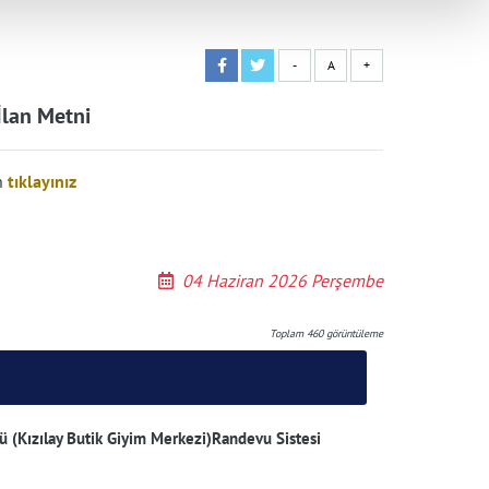
-
A
+
İlan Metni
n
tıklayınız
04 Haziran 2026 Perşembe
Toplam
460
görüntüleme
ü (Kızılay Butik Giyim Merkezi)Randevu Sistesi