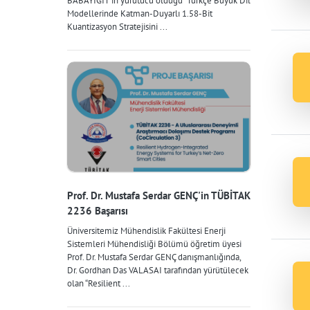
BABAYİĞİT'in yürütücü olduğu "Türkçe Büyük Dil
Modellerinde Katman-Duyarlı 1.58-Bit
Kuantizasyon Stratejisini ...
Prof. Dr. Mustafa Serdar GENÇ'in TÜBİTAK
2236 Başarısı
Üniversitemiz Mühendislik Fakültesi Enerji
Sistemleri Mühendisliği Bölümü öğretim üyesi
Prof. Dr. Mustafa Serdar GENÇ danışmanlığında,
Dr. Gordhan Das VALASAI tarafından yürütülecek
olan “Resilient ...