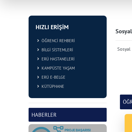
HIZLI ERİŞİM
Sosyal
ÖĞRENCİ REHBERİ
Sosyal 
BİLGİ SİSTEMLERİ
ERÜ HASTANELERİ
KAMPÜSTE YAŞAM
ERÜ E-BELGE
KÜTÜPHANE
ÖĞR
HABERLER