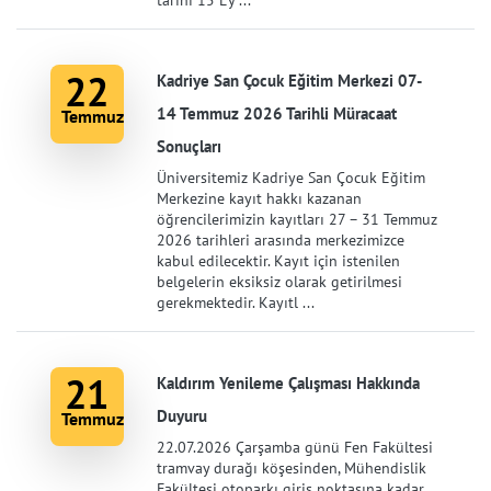
tarihi 15 Ey ...
22
Kadriye San Çocuk Eğitim Merkezi 07-
14 Temmuz 2026 Tarihli Müracaat
Temmuz
Sonuçları
Üniversitemiz Kadriye San Çocuk Eğitim
Merkezine kayıt hakkı kazanan
öğrencilerimizin kayıtları 27 – 31 Temmuz
2026 tarihleri arasında merkezimizce
kabul edilecektir. Kayıt için istenilen
belgelerin eksiksiz olarak getirilmesi
gerekmektedir. Kayıtl ...
21
Kaldırım Yenileme Çalışması Hakkında
Duyuru
Temmuz
22.07.2026 Çarşamba günü Fen Fakültesi
tramvay durağı köşesinden, Mühendislik
Fakültesi otoparkı giriş noktasına kadar