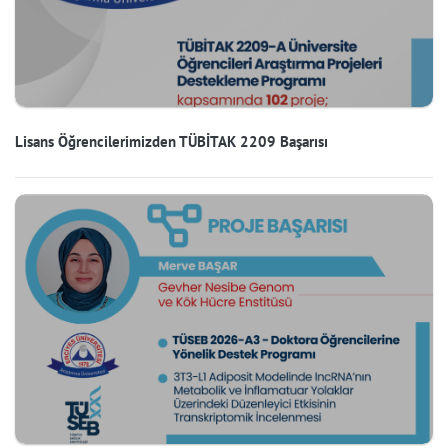
Lisans Öğrencilerimizden TÜBİTAK 2209 Başarısı