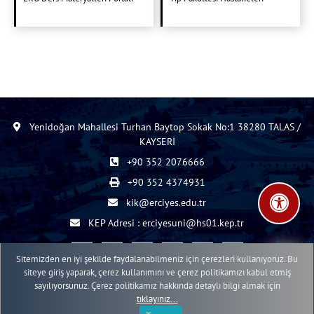
Yenidoğan Mahallesi Turhan Baytop Sokak No:1 38280 TALAS /
KAYSERİ
+90 352 2076666
+90 352 4374931
kik@erciyes.edu.tr
KEP Adresi : erciyesuni@hs01.kep.tr
Sitemizden en iyi şekilde faydalanabilmeniz için çerezleri kullanıyoruz. Bu
siteye giriş yaparak, çerez kullanımını ve çerez politikamızı kabul etmiş
sayılıyorsunuz. Çerez politikamız hakkında detaylı bilgi almak için
2015 - 2026 © ERÜ Web İçerik Yönetim Sistemi
tıklayınız...
Erciyes Üniversitesi Bilgi İşlem Daire Başkanlığı Web Birimi