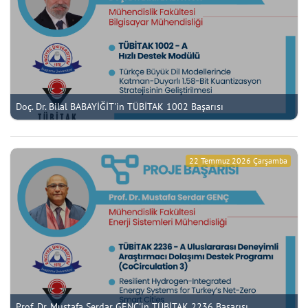
Doç. Dr. Bilal BABAYİĞİT'in TÜBİTAK 1002 Başarısı
22 Temmuz 2026 Çarşamba
Prof. Dr. Mustafa Serdar GENÇ'in TÜBİTAK 2236 Başarısı