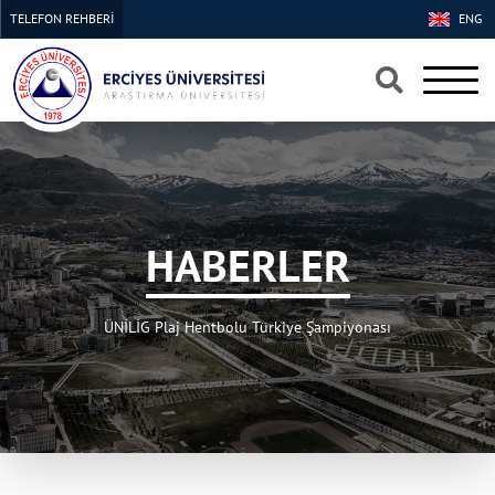
TELEFON REHBERİ
ENG
×
×
HABERLER
ÜNİLİG Plaj Hentbolu Türkiye Şampiyonası