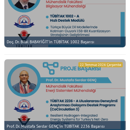
Doç. Dr. Bilal BABAYİĞİT'in TÜBİTAK 1002 Başarısı
22 Temmuz 2026 Çarşamba
Prof. Dr. Mustafa Serdar GENÇ'in TÜBİTAK 2236 Başarısı