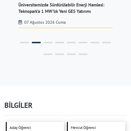
sitemizde Sürdürülebilir Enerji Hamlesi:
Üniversitemiz Akade
ark’a 1 MW’lık Yeni GES Yatırımı
İlk: DEHB ve Dislek
Zekâ Dönemi
Ağustos 2026 Cuma
07 Ağustos 2026
BİLGİLER
Aday Öğrenci
Mevcut Öğrenci