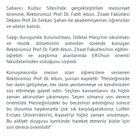
Sabancı Kültür Sitesi’nde gerçekleştirilen mezuniyet
törenine, Rektörümüz Prof. Dr. Fatih Altun, Ziraat Fakültesi
Dekanı Prof. Dr. Serkan Şahan ile akademisyenler, öğrenciler
ve aileler katıldı.
Saygı duruşunda bulunulması, İstiklal Marşı’nın okunması
ve müzik dinletisinin ardından törende konuşan
Rektörümüz Prof. Dr. Fatih Altun, Ziraat Fakültesi’nin eğitim-
öğretim ve araştırma alanlarında ERÜ’nün önemli
fakültelerinden olduğunu söyledi.
Konuşmasında mezun olan öğrencilere seslenen
Rektörümüz Prof. Dr. Altun, şunları kaydetti: “Mesleğinizde
her daim gelişmeye, her daim yenilenmeye ve kendinizden
söz ettirmeye gayret edin. Seçilen kavramlarını da hiçbir
zaman aklınızdan çıkarmayın. Seçen olmanız son derece
önemlidir. Mesleğinizdeki bu becerinizi artırdığınız sürece
bu durumla hayatınızda çok sık karşılaşacaksınız. Lütfen
Erciyes Üniversitesi'ni, Kayseri'yi hiçbir zaman unutmayın.
Bu aidiyet duygusu içerisinde hareket etmeniz bizler için
son derece önemlidir”