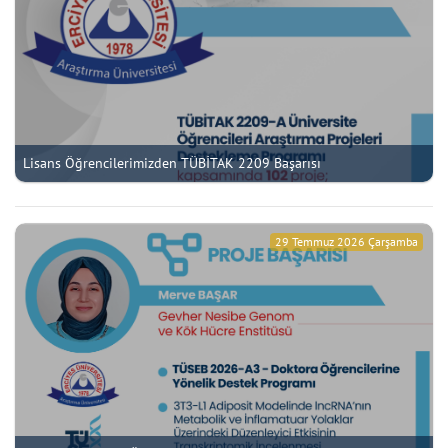
Lisans Öğrencilerimizden TÜBİTAK 2209 Başarısı
29 Temmuz 2026 Çarşamba