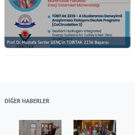
Prof. Dr. Mustafa Serdar GENÇ'in TÜBİTAK 2236 Başarısı
DİĞER HABERLER