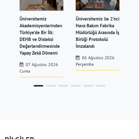
Üniversitemiz
Üniversitemiz ile 2’nci
Üni
ji
Akademisyenlerinden
Hava Bakım Fabrika
Afe
k’a
Türkiye’de Bir İlk:
Müdürlüğü Arasında İş
Eği
DEHB ve Disleksi
Birliği Protokolü
Değerlendirmesinde
İmzalandı
Çar
Yapay Zekâ Dönemi
6
06 Ağustos 2026
Perşembe
07 Ağustos 2026
Cuma