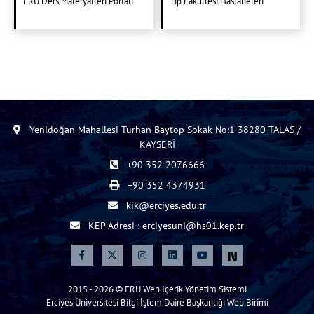
ERÜ Ders Materyalleri Portali
Tıp Fakültesi Hastaneleri
Yenidoğan Mahallesi Turhan Baytop Sokak No:1 38280 TALAS /
KAYSERİ
+90 352 2076666
+90 352 4374931
kik@erciyes.edu.tr
KEP Adresi : erciyesuni@hs01.kep.tr
2015 - 2026 © ERÜ Web İçerik Yönetim Sistemi
Erciyes Üniversitesi Bilgi İşlem Daire Başkanlığı Web Birimi