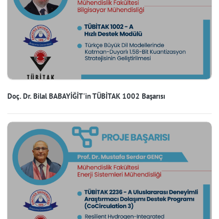
Doç. Dr. Bilal BABAYİĞİT'in TÜBİTAK 1002 Başarısı