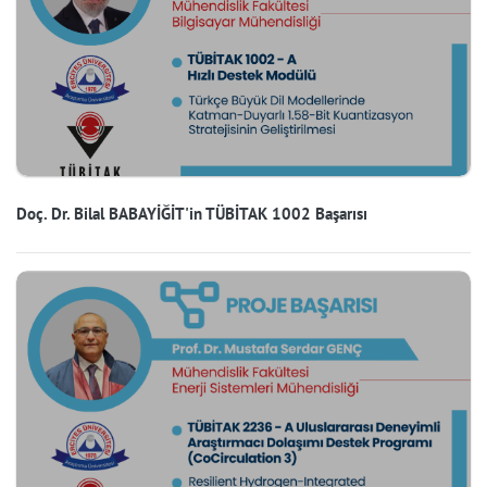
Doç. Dr. Bilal BABAYİĞİT'in TÜBİTAK 1002 Başarısı