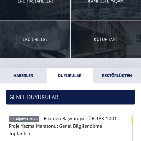
ERÜ HASTANELERİ
KAMPÜSTE YAŞAM
ERÜ E-BELGE
KÜTÜPHANE
HABERLER
DUYURULAR
REKTÖRLÜKTEN
GENEL DUYURULAR
Fikirden Başvuruya TÜBİTAK 1001
05 Ağustos 2026
Proje Yazma Maratonu: Genel Bilgilendirme
Toplantısı