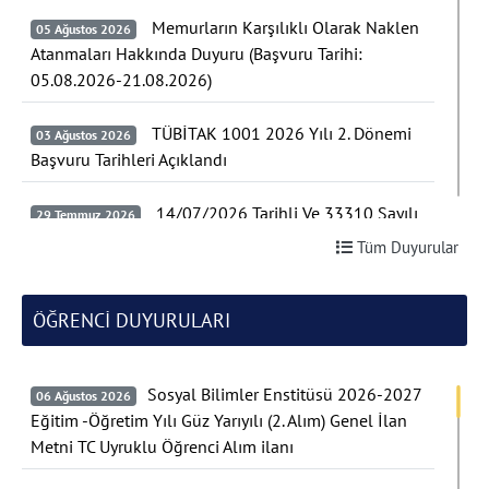
Memurların Karşılıklı Olarak Naklen
05 Ağustos 2026
Atanmaları Hakkında Duyuru (Başvuru Tarihi:
05.08.2026-21.08.2026)
07 Ağustos 2026 Cuma
TÜBİTAK 1001 2026 Yılı 2. Dönemi
03 Ağustos 2026
Başvuru Tarihleri Açıklandı
Üniversitemiz Akademisyenlerinden Türkiye’de Bir İlk: DEHB ve
Ü
Disleksi ...
İş
14/07/2026 Tarihli Ve 33310 Sayılı
29 Temmuz 2026
Resmi Gazete 1045 Ve 1072 Nolu İlanlar İçin
Tüm Duyurular
Yayımlanan 29/07/2026 Tarihli ve 33324 Sayılı
Resmi Gazete İptal İlanı
ÖĞRENCİ DUYURULARI
TÜBİTAK 1001 Programı
27 Temmuz 2026
Kapsamında “UDAP Ulusal Deprem Araştırmaları
Sosyal Bilimler Enstitüsü 2026-2027
Programı Ortak Çağrısı” Açılıyor
06 Ağustos 2026
Eğitim -Öğretim Yılı Güz Yarıyılı (2. Alım) Genel İlan
Metni TC Uyruklu Öğrenci Alım ilanı
TÜBİTAK 2237-Bilimsel Eğitim
27 Temmuz 2026
Etkinliklerini Destekleme Programı 2026 Yılı 2.